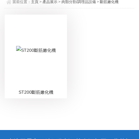
當前位置：
主頁
>
產品展示
>
肉類分割/調理品設備
>
斷筋嫩化機
ST200斷筋嫩化機