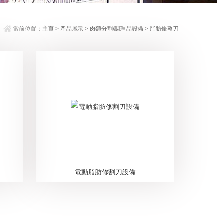
當前位置：
主頁
>
產品展示
>
肉類分割/調理品設備
>
脂肪修整刀
電動脂肪修割刀設備