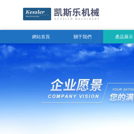
網站首頁
關于我們
產品展示