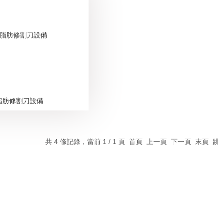
脂肪修割刀設備
共 4 條記錄，當前 1 / 1 頁 首頁 上一頁 下一頁 末頁