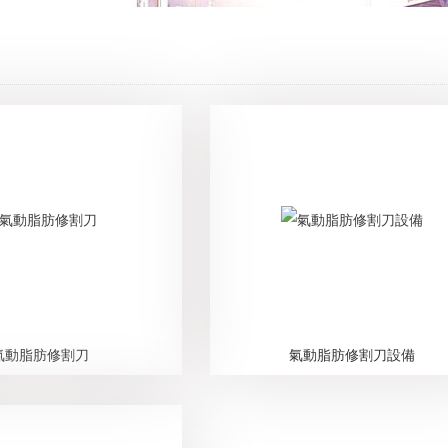
氣動脂肪修割刀
氣動脂肪修割刀設備